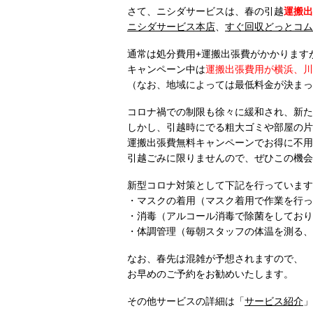
さて、ニシダサービスは、春の引越
運搬出
ニシダサービス本店
、
すぐ回収どっとコム
通常は処分費用+運搬出張費がかかります
キャンペーン中は
運搬出張費用が横浜、川
（なお、地域によっては最低料金が決まっ
コロナ禍での制限も徐々に緩和され、新た
しかし、引越時にでる粗大ゴミや部屋の片
運搬出張費無料キャンペーンでお得に不用
引越ごみに限りませんので、ぜひこの機会
新型コロナ対策として下記を行っています
・マスクの着用（マスク着用で作業を行っ
・消毒（アルコール消毒で除菌をしており
・体調管理（毎朝スタッフの体温を測る、
なお、春先は混雑が予想されますので、
お早めのご予約をお勧めいたします。
その他サービスの詳細は「
サービス紹介
」